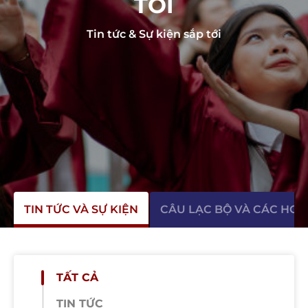
TỚI
Tin tức & Sự kiện sắp tới
TIN TỨC VÀ SỰ KIỆN
CÂU LẠC BỘ VÀ CÁC HO
TẤT CẢ
TIN TỨC