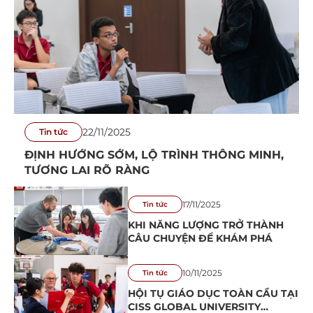
22/11/2025
Tin tức
ĐỊNH HƯỚNG SỚM, LỘ TRÌNH THÔNG MINH,
TƯƠNG LAI RÕ RÀNG
17/11/2025
Tin tức
KHI NĂNG LƯỢNG TRỞ THÀNH
CÂU CHUYỆN ĐỂ KHÁM PHÁ
10/11/2025
Tin tức
HỘI TỤ GIÁO DỤC TOÀN CẦU TẠI
CISS GLOBAL UNIVERSITY