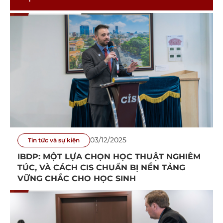
03/12/2025
Tin tức và sự kiện
IBDP: MỘT LỰA CHỌN HỌC THUẬT NGHIÊM
TÚC, VÀ CÁCH CIS CHUẨN BỊ NỀN TẢNG
VỮNG CHẮC CHO HỌC SINH