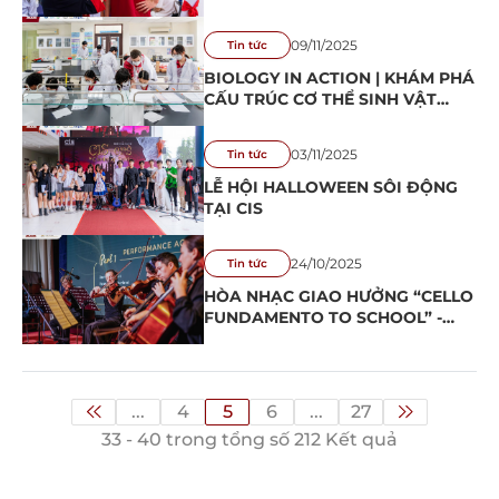
SHOWCASE 2025
09/11/2025
Tin tức
BIOLOGY IN ACTION | KHÁM PHÁ
CẤU TRÚC CƠ THỂ SINH VẬT
QUA BÀI HỌC THỰC HÀNH
03/11/2025
Tin tức
LỄ HỘI HALLOWEEN SÔI ĐỘNG
TẠI CIS
24/10/2025
Tin tức
HÒA NHẠC GIAO HƯỞNG “CELLO
FUNDAMENTO TO SCHOOL” -
THƯỞNG THỨC NHỮNG GIAI
ĐIỆU CỔ ĐIỂN CÙNG HỌC SINH
CIS
...
4
5
6
...
27
33 - 40 trong tổng số 212 Kết quả