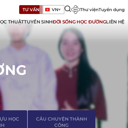
Thư viện
Tuyển dụng
TƯ VẤN
VN
ỌC THUẬT
TUYỂN SINH
ĐỜI SỐNG HỌC ĐƯỜNG
LIÊN HỆ
ỜNG
TỰU HỌC
CÂU CHUYỆN THÀNH
NH
CÔNG