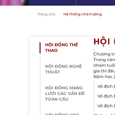
Trang chủ
Hệ thống nhà trường
HỘI
HỘI ĐỒNG THỂ
THAO
Chương trì
Trong năm 
nhóm tuổi
HỘI ĐỒNG NGHỆ
gia thi đấ
THUẬT
Năm học 20
Vô địch
HỘI ĐỒNG MẠNG
LƯỚI CÁC VẤN ĐỀ
Vô địch
TOÀN CẦU
Vô địch 