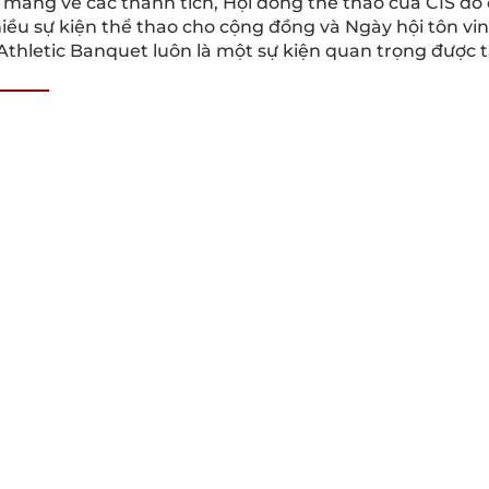
 mang về các thành tích, Hội đồng thể thao của CIS do
iều sự kiện thể thao cho cộng đồng và Ngày hội tôn vi
Athletic Banquet luôn là một sự kiện quan trọng được t