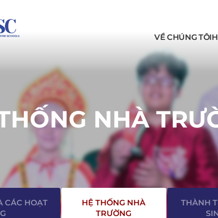
VỀ CHÚNG TÔI
H
 THỐNG NHÀ TRƯ
À CÁC HOẠT
HỆ THỐNG NHÀ
THÀNH 
G
TRƯỜNG
SI