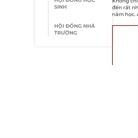
HỘI ĐỒNG HỌC
Không chỉ
SINH
đến rất nh
năm học. 
HỘI ĐỒNG NHÀ
TRƯỜNG