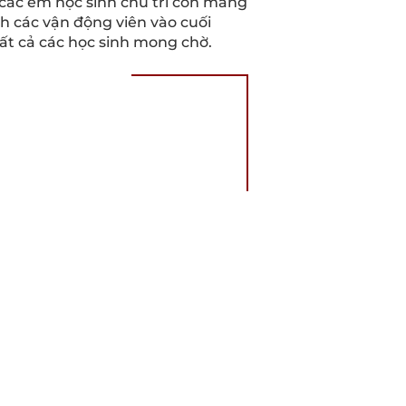
 các em học sinh chủ trì còn mang
nh các vận động viên vào cuối
ất cả các học sinh mong chờ.