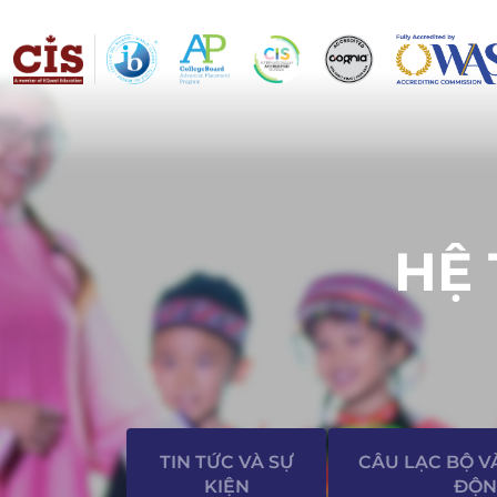
HỆ
TIN TỨC VÀ SỰ
CÂU LẠC BỘ V
KIỆN
ĐỘN