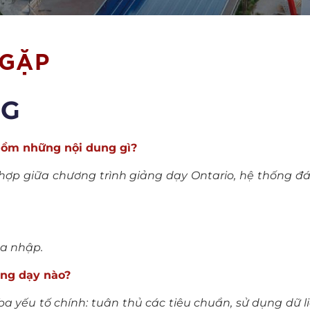
 GẶP
NG
 gồm những nội dung gì?
 hợp giữa chương trình giảng dạy Ontario, hệ thống đ
òa nhập.
ng dạy nào?
 ba yếu tố chính: tuân thủ các tiêu chuẩn, sử dụng dữ l