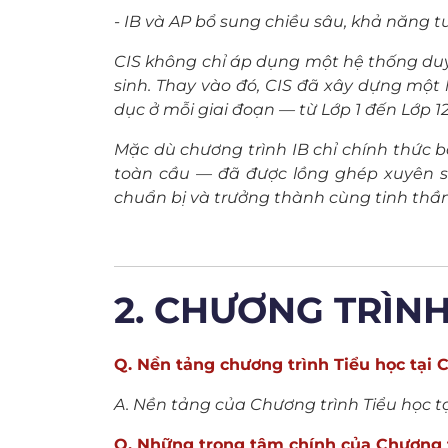
- IB và AP bổ sung chiều sâu, khả năng t
CIS không chỉ áp dụng một hệ thống duy
sinh. Thay vào đó, CIS đã xây dựng một 
dục ở mỗi giai đoạn — từ Lớp 1 đến Lớp 12
Mặc dù chương trình IB chỉ chính thức b
toàn cầu — đã được lồng ghép xuyên suố
chuẩn bị và trưởng thành cùng tinh thần
2. CHƯƠNG TRÌNH 
Q. Nền tảng chương trình Tiểu học tại CI
A. Nền tảng của Chương trình Tiểu học tạ
Q. Những trọng tâm chính của Chương tr