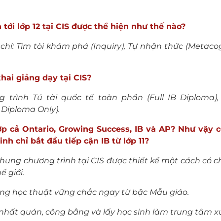
tới lớp 12 tại CIS được thể hiện như thế nào?
u chí: Tìm tòi khám phá (Inquiry), Tự nhận thức (Metac
hai giảng dạy tại CIS?
g trình Tú tài quốc tế toàn phần (Full IB Diploma)
S Diploma Only).
hợp cả Ontario, Growing Success, IB và AP? Như vậy 
nh chỉ bắt đầu tiếp cận IB từ lớp 11?
hung chương trình tại CIS được thiết kế một cách có 
 giới.
ng học thuật vững chắc ngay từ bậc Mẫu giáo.
hất quán, công bằng và lấy học sinh làm trung tâm xu