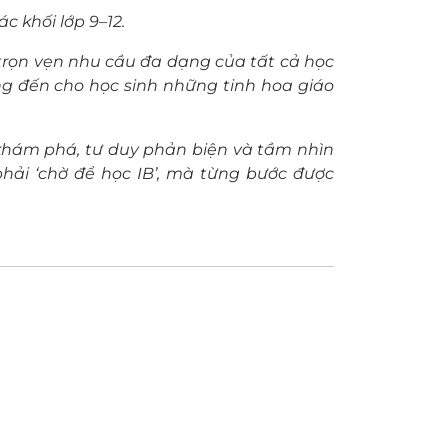
c khối lớp 9–12.
trọn vẹn nhu cầu đa dạng của tất cả học
ang đến cho học sinh những tinh hoa giáo
a khám phá, tư duy phản biện và tầm nhìn
phải ‘chờ để học IB’, mà từng bước được