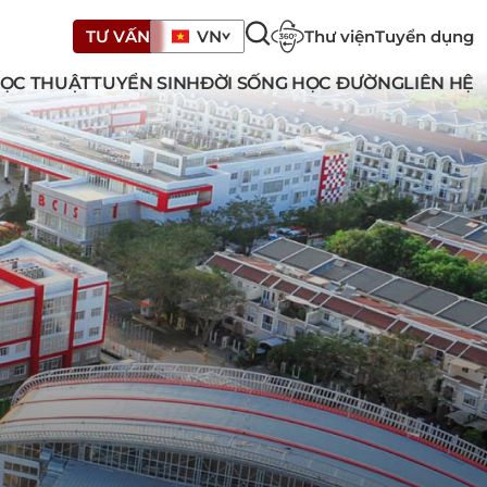
Thư viện
Tuyển dụng
TƯ VẤN
VN
ỌC THUẬT
TUYỂN SINH
ĐỜI SỐNG HỌC ĐƯỜNG
LIÊN HỆ