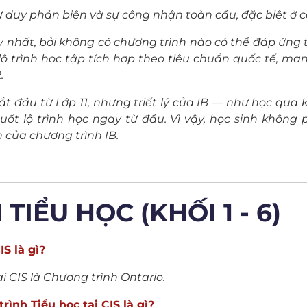
ư duy phản biện và sự công nhận toàn cầu, đặc biệt ở cá
 nhất, bởi không có chương trình nào có thể đáp ứng 
lộ trình học tập tích hợp theo tiêu chuẩn quốc tế, m
.
ắt đầu từ Lớp 11, nhưng triết lý của IB — như học qu
t lộ trình học ngay từ đầu. Vì vậy, học sinh không 
 của chương trình IB.
TIỂU HỌC (KHỐI 1 - 6)
S là gì?
i CIS là Chương trình Ontario.
ình Tiểu học tại CIS là gì?