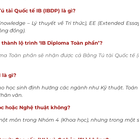
 tài Quốc tế IB (IBDP) là gì?
owledge – Lý thuyết về Tri thức), EE (Extended Essay
Cộng đồng).
 thành lộ trình ‘IB Diploma Toàn phần’?
loma Toàn phần sẽ nhận được cả Bằng Tú tài Quốc tế (
 là gì?
 cho học sinh định hướng các ngành như Kỹ thuật. Toán
Nhân văn.
học hoặc Nghệ thuật không?
t một môn trong Nhóm 4 (Khoa học), nhưng trong một 