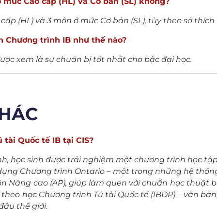
ở mức Cao cấp (HL) và Cơ bản (SL) không?
cấp (HL) và 3 môn ở mức Cơ bản (SL), tùy theo sở thích
n Chương trình IB như thế nào?
được xem là sự chuẩn bị tốt nhất cho bậc đại học.
KHÁC
 tài Quốc tế IB tại CIS?
Minh, học sinh được trải nghiệm một chương trình học t
dụng Chương trình Ontario – một trong những hệ thống 
môn Nâng cao (AP), giúp làm quen với chuẩn học thuật b
ọn theo học Chương trình Tú tài Quốc tế (IBDP) – văn b
ầu thế giới.