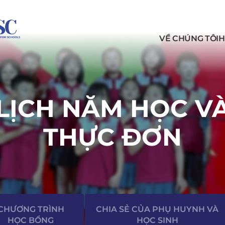
VỀ CHÚNG TÔI
H
LỊCH NĂM HỌC V
THỰC ĐƠN
CHƯƠNG TRÌNH
CHIA SẺ CỦA PHỤ HUYNH VÀ
HỌC BỔNG
HỌC SINH