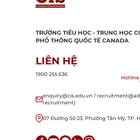
TRƯỜNG TIỂU HỌC - TRUNG HỌC C
PHỔ THÔNG QUỐC TẾ CANADA
LIÊN HỆ
1900 255 636
Hotline
enquiry@cis.edu.vn / recruitment@adm
recruitment)
07 Đường Số 23, Phường Tân Mỹ, TP. 