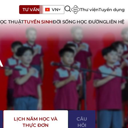
Thư viện
Tuyển dụng
TƯ VẤN
VN
ỌC THUẬT
TUYỂN SINH
ĐỜI SỐNG HỌC ĐƯỜNG
LIÊN HỆ
À
LỊCH NĂM HỌC VÀ
CÂU
THỰC ĐƠN
HỎI