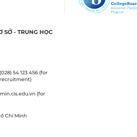
Ơ SỞ - TRUNG HỌC
(028) 54 123 456 (for
recruitment)
in.cis.edu.vn (for
Hồ Chí Minh