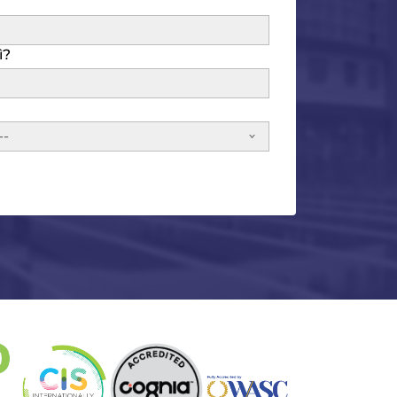
ì?
--