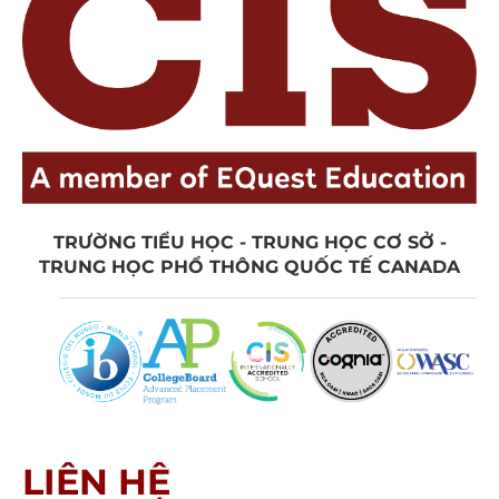
TRƯỜNG TIỂU HỌC - TRUNG HỌC CƠ SỞ -
TRUNG HỌC PHỔ THÔNG QUỐC TẾ CANADA
LIÊN HỆ