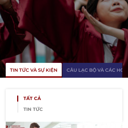
TIN TỨC VÀ SỰ KIỆN
CÂU LẠC BỘ VÀ CÁC HO
TẤT CẢ
TIN TỨC