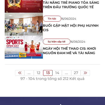
TÀI NĂNG TRẺ PIANO TỎA SÁNG
TRÊN ĐẤU TRƯỜNG QUỐC TẾ
16/06/2024
Tin tức
BUỔI GẶP MẶT HỘI PHỤ HUYNH
CIS
16/06/2024
Sự kiện sắp tới
NGÀY HỘI THỂ THAO CIS: KHƠI
NGUỒN ĐAM MÊ VÀ TÀI NĂNG
...
12
13
14
...
27
97 - 104 trong tổng số 212 Kết quả