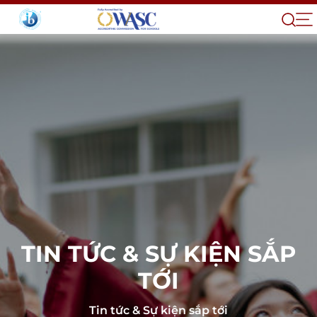
TIN TỨC & SỰ KIỆN SẮP
TỚI
Tin tức & Sự kiện sắp tới