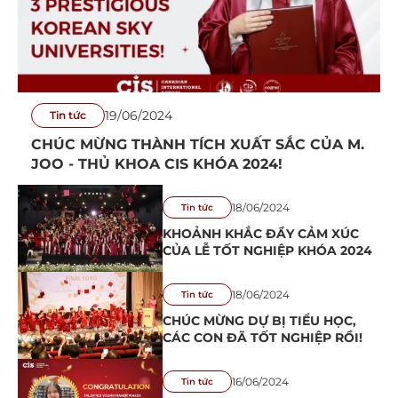
19/06/2024
Tin tức
CHÚC MỪNG THÀNH TÍCH XUẤT SẮC CỦA M.
JOO - THỦ KHOA CIS KHÓA 2024!
18/06/2024
Tin tức
KHOẢNH KHẮC ĐẦY CẢM XÚC
CỦA LỄ TỐT NGHIỆP KHÓA 2024
18/06/2024
Tin tức
CHÚC MỪNG DỰ BỊ TIỂU HỌC,
CÁC CON ĐÃ TỐT NGHIỆP RỒI!
16/06/2024
Tin tức