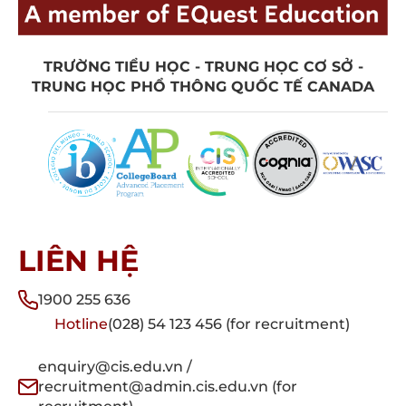
TRƯỜNG TIỂU HỌC - TRUNG HỌC CƠ SỞ -
TRUNG HỌC PHỔ THÔNG QUỐC TẾ CANADA
LIÊN HỆ
1900 255 636
Hotline
(028) 54 123 456 (for recruitment)
enquiry@cis.edu.vn /
recruitment@admin.cis.edu.vn (for