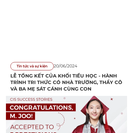
20/06/2024
Tin tức và sự kiện
LỄ TỔNG KẾT CỦA KHỐI TIỂU HỌC - HÀNH
TRÌNH TRI THỨC CÓ NHÀ TRƯỜNG, THẦY CÔ
VÀ BA MẸ SÁT CÁNH CÙNG CON