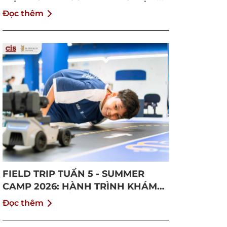
VÀ TRƯỞNG THÀNH
Đọc thêm
FIELD TRIP TUẦN 5 - SUMMER
CAMP 2026: HÀNH TRÌNH KHÁM
PHÁ CỘNG ĐỒNG VÀ BỨT PHÁ
Đọc thêm
BẢN THÂN