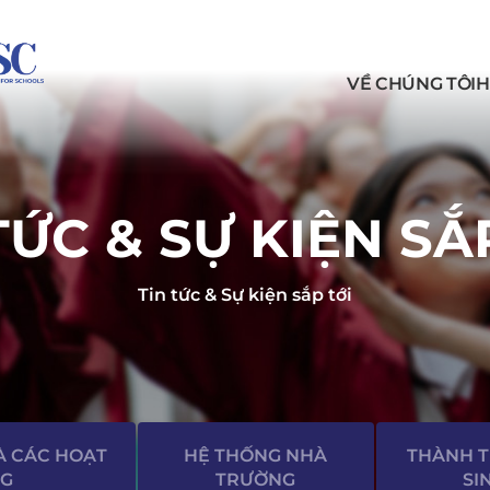
VỀ CHÚNG TÔI
H
TỨC & SỰ KIỆN SẮ
Tin tức & Sự kiện sắp tới
À CÁC HOẠT
HỆ THỐNG NHÀ
THÀNH 
G
TRƯỜNG
SI