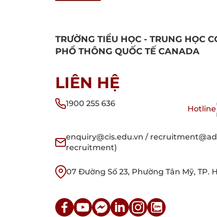
TRƯỜNG TIỂU HỌC - TRUNG HỌC C
PHỔ THÔNG QUỐC TẾ CANADA
LIÊN HỆ
1900 255 636
Hotline
enquiry@cis.edu.vn / recruitment@adm
recruitment)
07 Đường Số 23, Phường Tân Mỹ, TP. 