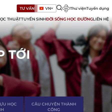
Thư viện
Tuyển dụng
TƯ VẤN
VN
ỌC THUẬT
TUYỂN SINH
ĐỜI SỐNG HỌC ĐƯỜNG
LIÊN HỆ
P TỚI
TỰU HỌC
CÂU CHUYỆN THÀNH
NH
CÔNG