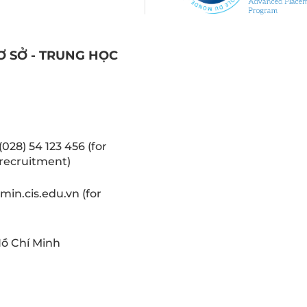
Ơ SỞ - TRUNG HỌC
(028) 54 123 456 (for
recruitment)
in.cis.edu.vn (for
Hồ Chí Minh