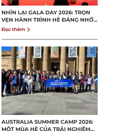
NHÌN LẠI GALA DAY 2026: TRỌN
VẸN HÀNH TRÌNH HÈ ĐÁNG NHỚ
TẠI CISS
Đọc thêm
AUSTRALIA SUMMER CAMP 2026:
MỘT MÙA HÈ CỦA TRẢI NGHIỆM