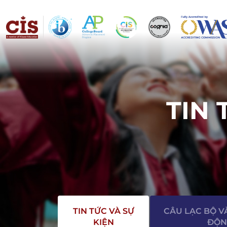
TIN 
TIN TỨC VÀ SỰ
CÂU LẠC BỘ V
KIỆN
ĐỘN