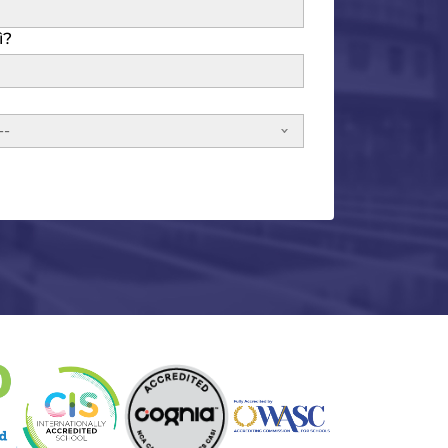
ì?
--