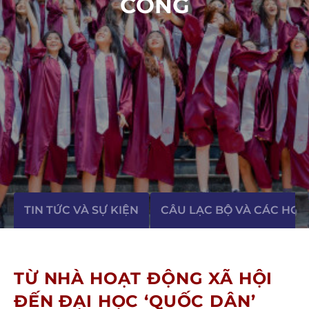
CÔNG
TIN TỨC VÀ SỰ KIỆN
CÂU LẠC BỘ VÀ CÁC HO
TỪ NHÀ HOẠT ĐỘNG XÃ HỘI
ĐẾN ĐẠI HỌC ‘QUỐC DÂN’