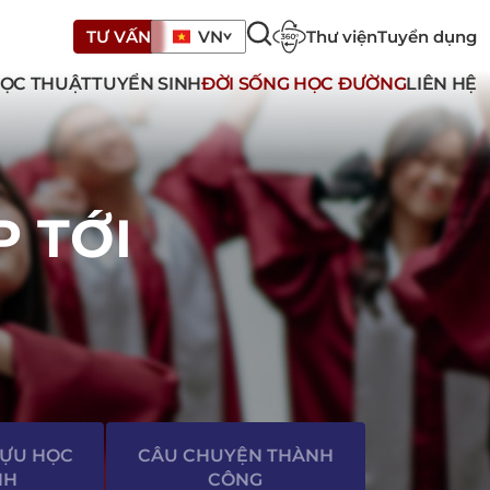
Thư viện
Tuyển dụng
TƯ VẤN
VN
ỌC THUẬT
TUYỂN SINH
ĐỜI SỐNG HỌC ĐƯỜNG
LIÊN HỆ
P TỚI
TỰU HỌC
CÂU CHUYỆN THÀNH
NH
CÔNG