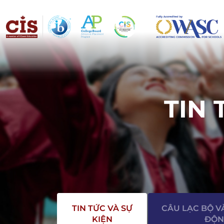
TIN 
TIN TỨC VÀ SỰ
CÂU LẠC BỘ V
KIỆN
ĐỘN