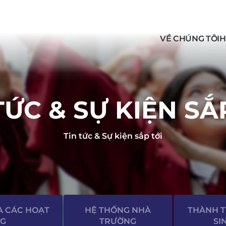
VỀ CHÚNG TÔI
H
TỨC & SỰ KIỆN SẮ
Tin tức & Sự kiện sắp tới
À CÁC HOẠT
HỆ THỐNG NHÀ
THÀNH 
G
TRƯỜNG
SI