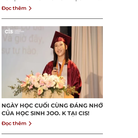
HỌC 2024 - 2025 !
Đọc thêm
NGÀY HỌC CUỐI CÙNG ĐÁNG NHỚ
CỦA HỌC SINH JOO. K TẠI CIS!
Đọc thêm