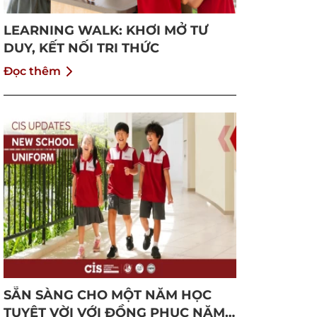
LEARNING WALK: KHƠI MỞ TƯ
DUY, KẾT NỐI TRI THỨC
Đọc thêm
SẴN SÀNG CHO MỘT NĂM HỌC
TUYỆT VỜI VỚI ĐỒNG PHỤC NĂM