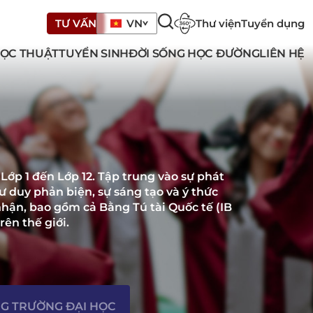
Thư viện
Tuyển dụng
TƯ VẤN
VN
ỌC THUẬT
TUYỂN SINH
ĐỜI SỐNG HỌC ĐƯỜNG
LIÊN HỆ
ớp 1 đến Lớp 12. Tập trung vào sự phát
ư duy phản biện, sự sáng tạo và ý thức
nhận, bao gồm cả Bằng Tú tài Quốc tế (IB
ên thế giới.
G TRƯỜNG ĐẠI HỌC