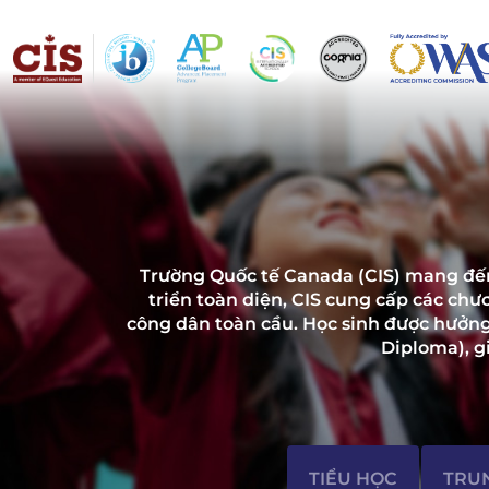
Trường Quốc tế Canada (CIS) mang đến 
triển toàn diện, CIS cung cấp các chư
công dân toàn cầu. Học sinh được hưởng 
Diploma), g
TIỂU HỌC
TRU