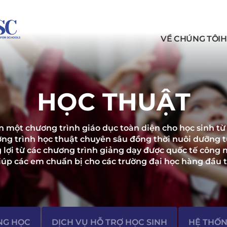
VỀ CHÚNG TÔI
H
HỌC THUẬT
một chương trình giáo dục toàn diện cho học sinh từ L
ơng trình học thuật chuyên sâu đồng thời nuôi dưỡng t
lợi từ các chương trình giảng dạy được quốc tế công 
iúp các em chuẩn bị cho các trường đại học hàng đầu tr
NG HỌC
DỊCH VỤ HỖ TRỢ HỌC SINH
HỆ THỐN