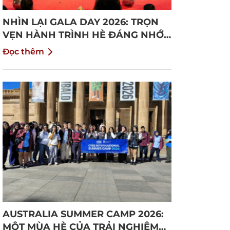
NHÌN LẠI GALA DAY 2026: TRỌN
VẸN HÀNH TRÌNH HÈ ĐÁNG NHỚ
TẠI CISS
Đọc thêm
AUSTRALIA SUMMER CAMP 2026:
MỘT MÙA HÈ CỦA TRẢI NGHIỆM