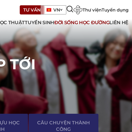
Thư viện
Tuyển dụng
TƯ VẤN
VN
ỌC THUẬT
TUYỂN SINH
ĐỜI SỐNG HỌC ĐƯỜNG
LIÊN HỆ
P TỚI
TỰU HỌC
CÂU CHUYỆN THÀNH
NH
CÔNG