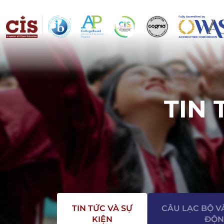
TIN 
TIN TỨC VÀ SỰ
CÂU LẠC BỘ V
KIỆN
ĐỘN