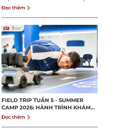
VÀ TRƯỞNG THÀNH
Đọc thêm
FIELD TRIP TUẦN 5 - SUMMER
CAMP 2026: HÀNH TRÌNH KHÁM
PHÁ CỘNG ĐỒNG VÀ BỨT PHÁ
Đọc thêm
BẢN THÂN