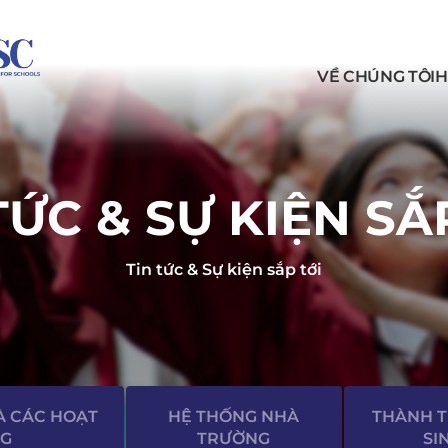
VỀ CHÚNG TÔI
H
TỨC & SỰ KIỆN SẮ
Tin tức & Sự kiện sắp tới
À CÁC HOẠT
HỆ THỐNG NHÀ
THÀNH 
G
TRƯỜNG
SI