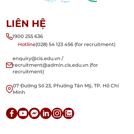
LIÊN HỆ
1900 255 636
Hotline
(028) 54 123 456 (for recruitment)
enquiry@cis.edu.vn /
recruitment@admin.cis.edu.vn (for
recruitment)
07 Đường Số 23, Phường Tân Mỹ, TP. Hồ Chí
Minh