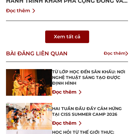
HÀNH TRÌNH KHÁM PHÁ CỘNG ĐỒNG VÀ
BỨT PHÁ BẢN THÂN
Đọc thêm
Xem tất cả
BÀI ĐĂNG LIÊN QUAN
Đọc thêm
TỪ LỚP HỌC ĐẾN SÂN KHẤU: NƠI
NGHỆ THUẬT SÁNG TẠO ĐƯỢC
ĐỊNH HÌNH
Đọc thêm
HAI TUẦN ĐẦU ĐẦY CẢM HỨNG
TẠI CISS SUMMER CAMP 2026
Đọc thêm
HỌC HỎI TỪ THẾ GIỚI THỰC: