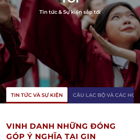
Tin tức & Sự kiện sắp tới
TIN TỨC VÀ SỰ KIỆN
CÂU LẠC BỘ VÀ CÁC HO
VINH DANH NHỮNG ĐÓNG
GÓP Ý NGHĨA TẠI GIN