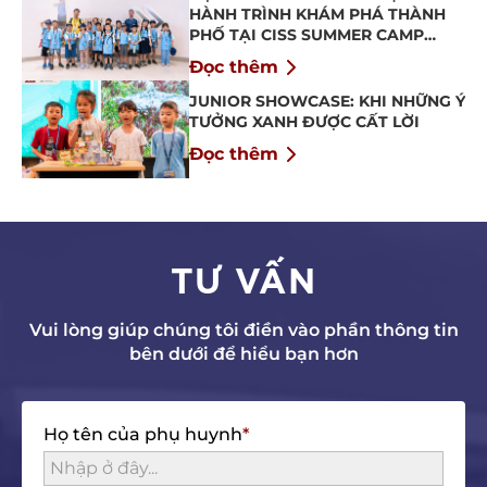
HÀNH TRÌNH KHÁM PHÁ THÀNH
PHỐ TẠI CISS SUMMER CAMP
2026
Đọc thêm
JUNIOR SHOWCASE: KHI NHỮNG Ý
TƯỞNG XANH ĐƯỢC CẤT LỜI
Đọc thêm
TƯ VẤN
Vui lòng giúp chúng tôi điền vào phần thông tin
bên dưới để hiểu bạn hơn
Họ tên của phụ huynh