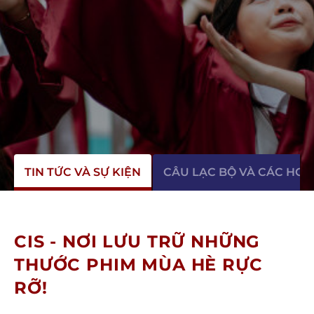
TIN TỨC VÀ SỰ KIỆN
CÂU LẠC BỘ VÀ CÁC HO
CIS - NƠI LƯU TRỮ NHỮNG
THƯỚC PHIM MÙA HÈ RỰC
RỠ!