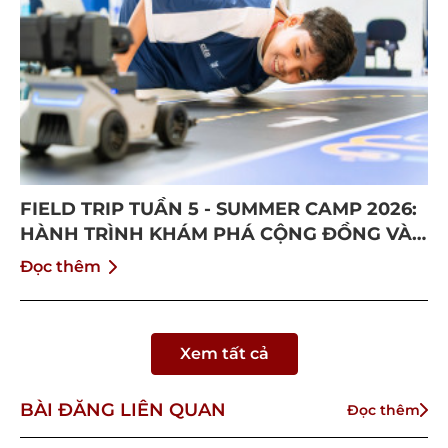
FIELD TRIP TUẦN 5 - SUMMER CAMP 2026:
HÀNH TRÌNH KHÁM PHÁ CỘNG ĐỒNG VÀ
BỨT PHÁ BẢN THÂN
Đọc thêm
Xem tất cả
BÀI ĐĂNG LIÊN QUAN
Đọc thêm