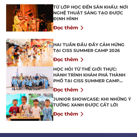
TỪ LỚP HỌC ĐẾN SÂN KHẤU: NƠI
NGHỆ THUẬT SÁNG TẠO ĐƯỢC
ĐỊNH HÌNH
Đọc thêm
HAI TUẦN ĐẦU ĐẦY CẢM HỨNG
TẠI CISS SUMMER CAMP 2026
Đọc thêm
HỌC HỎI TỪ THẾ GIỚI THỰC:
HÀNH TRÌNH KHÁM PHÁ THÀNH
PHỐ TẠI CISS SUMMER CAMP
2026
Đọc thêm
JUNIOR SHOWCASE: KHI NHỮNG Ý
TƯỞNG XANH ĐƯỢC CẤT LỜI
Đọc thêm