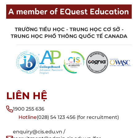
TRƯỜNG TIỂU HỌC - TRUNG HỌC CƠ SỞ -
TRUNG HỌC PHỔ THÔNG QUỐC TẾ CANADA
LIÊN HỆ
1900 255 636
Hotline
(028) 54 123 456 (for recruitment)
enquiry@cis.edu.vn /