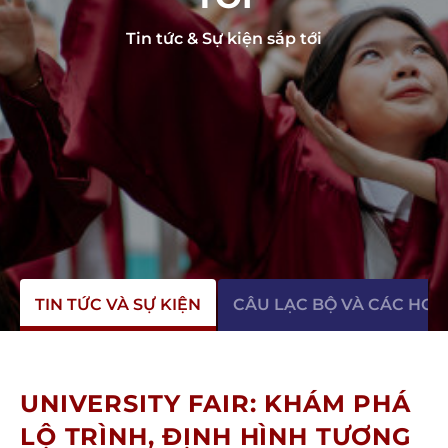
Tin tức & Sự kiện sắp tới
TIN TỨC VÀ SỰ KIỆN
CÂU LẠC BỘ VÀ CÁC HO
UNIVERSITY FAIR: KHÁM PHÁ
LỘ TRÌNH, ĐỊNH HÌNH TƯƠNG