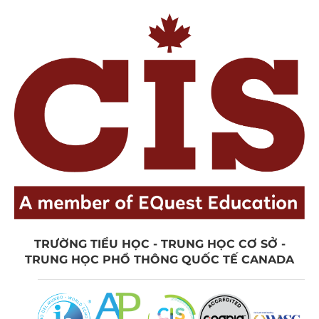
TRƯỜNG TIỂU HỌC - TRUNG HỌC CƠ SỞ -
TRUNG HỌC PHỔ THÔNG QUỐC TẾ CANADA