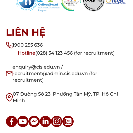
LIÊN HỆ
1900 255 636
Hotline
(028) 54 123 456 (for recruitment)
enquiry@cis.edu.vn /
recruitment@admin.cis.edu.vn (for
recruitment)
07 Đường Số 23, Phường Tân Mỹ, TP. Hồ Chí
Minh