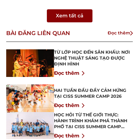
Xem tất cả
BÀI ĐĂNG LIÊN QUAN
Đọc thêm
TỪ LỚP HỌC ĐẾN SÂN KHẤU: NƠI
NGHỆ THUẬT SÁNG TẠO ĐƯỢC
ĐỊNH HÌNH
Đọc thêm
HAI TUẦN ĐẦU ĐẦY CẢM HỨNG
TẠI CISS SUMMER CAMP 2026
Đọc thêm
HỌC HỎI TỪ THẾ GIỚI THỰC:
HÀNH TRÌNH KHÁM PHÁ THÀNH
PHỐ TẠI CISS SUMMER CAMP
2026
Đọc thêm