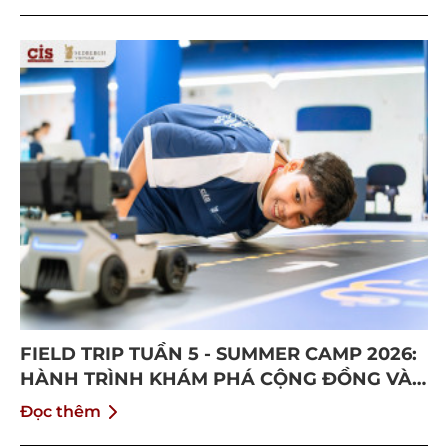
FIELD TRIP TUẦN 5 - SUMMER CAMP 2026:
HÀNH TRÌNH KHÁM PHÁ CỘNG ĐỒNG VÀ
BỨT PHÁ BẢN THÂN
Đọc thêm