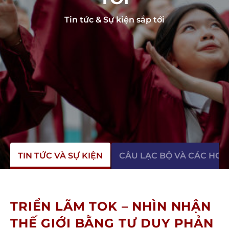
Tin tức & Sự kiện sắp tới
TIN TỨC VÀ SỰ KIỆN
CÂU LẠC BỘ VÀ CÁC HO
TRIỂN LÃM TOK – NHÌN NHẬN
THẾ GIỚI BẰNG TƯ DUY PHẢN