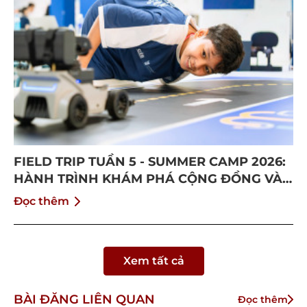
FIELD TRIP TUẦN 5 - SUMMER CAMP 2026:
HÀNH TRÌNH KHÁM PHÁ CỘNG ĐỒNG VÀ
BỨT PHÁ BẢN THÂN
Đọc thêm
Xem tất cả
BÀI ĐĂNG LIÊN QUAN
Đọc thêm