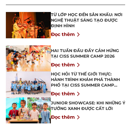
TỪ LỚP HỌC ĐẾN SÂN KHẤU: NƠI
NGHỆ THUẬT SÁNG TẠO ĐƯỢC
ĐỊNH HÌNH
Đọc thêm
HAI TUẦN ĐẦU ĐẦY CẢM HỨNG
TẠI CISS SUMMER CAMP 2026
Đọc thêm
HỌC HỎI TỪ THẾ GIỚI THỰC:
HÀNH TRÌNH KHÁM PHÁ THÀNH
PHỐ TẠI CISS SUMMER CAMP
2026
Đọc thêm
JUNIOR SHOWCASE: KHI NHỮNG Ý
TƯỞNG XANH ĐƯỢC CẤT LỜI
Đọc thêm