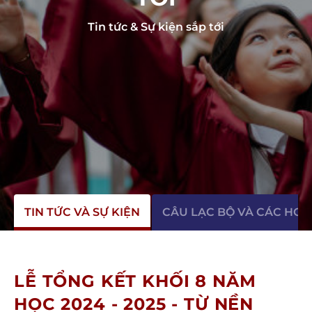
Tin tức & Sự kiện sắp tới
TIN TỨC VÀ SỰ KIỆN
CÂU LẠC BỘ VÀ CÁC HO
LỄ TỔNG KẾT KHỐI 8 NĂM
HỌC 2024 - 2025 - TỪ NỀN