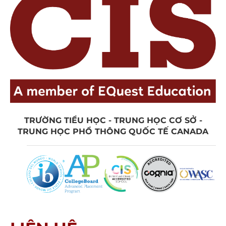
TRƯỜNG TIỂU HỌC - TRUNG HỌC CƠ SỞ -
TRUNG HỌC PHỔ THÔNG QUỐC TẾ CANADA