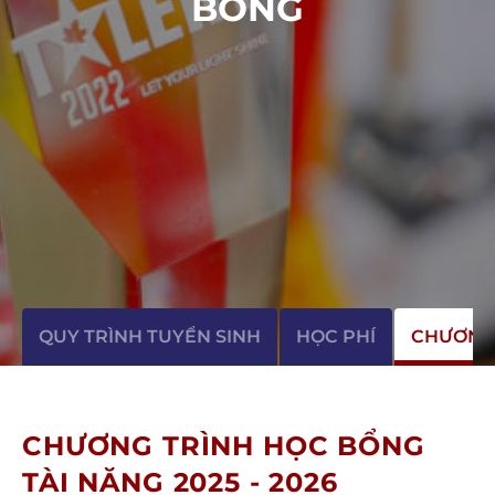
BỔNG
QUY TRÌNH TUYỂN SINH
HỌC PHÍ
CHƯƠNG
CHƯƠNG TRÌNH HỌC BỔNG
TÀI NĂNG 2025 - 2026