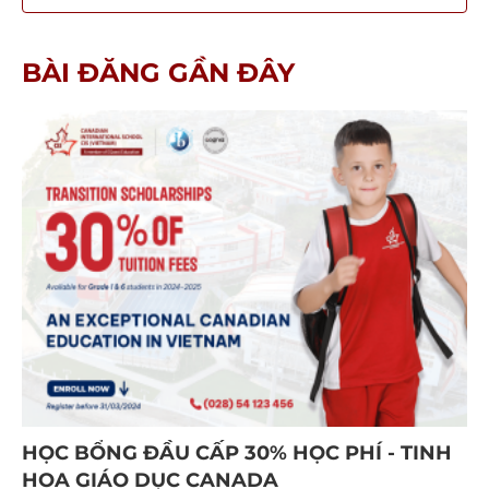
BÀI ĐĂNG GẦN ĐÂY
HỌC BỔNG ĐẦU CẤP 30% HỌC PHÍ - TINH
HOA GIÁO DỤC CANADA