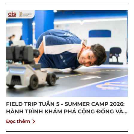
FIELD TRIP TUẦN 5 - SUMMER CAMP 2026:
HÀNH TRÌNH KHÁM PHÁ CỘNG ĐỒNG VÀ
BỨT PHÁ BẢN THÂN
Đọc thêm