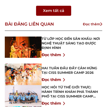
Xem tất cả
BÀI ĐĂNG LIÊN QUAN
Đọc thêm
TỪ LỚP HỌC ĐẾN SÂN KHẤU: NƠI
NGHỆ THUẬT SÁNG TẠO ĐƯỢC
ĐỊNH HÌNH
Đọc thêm
HAI TUẦN ĐẦU ĐẦY CẢM HỨNG
TẠI CISS SUMMER CAMP 2026
Đọc thêm
HỌC HỎI TỪ THẾ GIỚI THỰC:
HÀNH TRÌNH KHÁM PHÁ THÀNH
PHỐ TẠI CISS SUMMER CAMP
2026
Đọc thêm