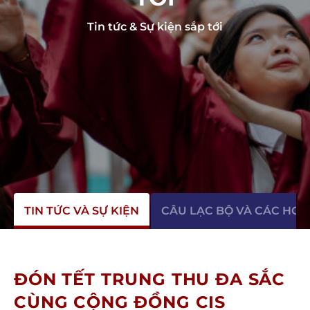
Tin tức & Sự kiện sắp tới
TIN TỨC VÀ SỰ KIỆN
CÂU LẠC BỘ VÀ CÁC HO
ĐÓN TẾT TRUNG THU ĐA SẮC
CÙNG CỘNG ĐỒNG CIS