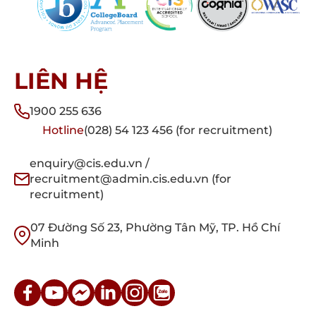
LIÊN HỆ
1900 255 636
Hotline
(028) 54 123 456 (for recruitment)
enquiry@cis.edu.vn /
recruitment@admin.cis.edu.vn (for
recruitment)
07 Đường Số 23, Phường Tân Mỹ, TP. Hồ Chí
Minh