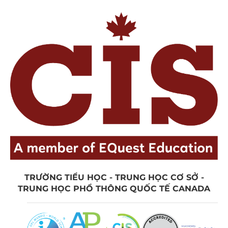
TRƯỜNG TIỂU HỌC - TRUNG HỌC CƠ SỞ -
TRUNG HỌC PHỔ THÔNG QUỐC TẾ CANADA