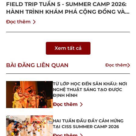
FIELD TRIP TUẦN 5 - SUMMER CAMP 2026:
HÀNH TRÌNH KHÁM PHÁ CỘNG ĐỒNG VÀ
BỨT PHÁ BẢN THÂN
Đọc thêm
Xem tất cả
BÀI ĐĂNG LIÊN QUAN
Đọc thêm
TỪ LỚP HỌC ĐẾN SÂN KHẤU: NƠI
NGHỆ THUẬT SÁNG TẠO ĐƯỢC
ĐỊNH HÌNH
Đọc thêm
HAI TUẦN ĐẦU ĐẦY CẢM HỨNG
TẠI CISS SUMMER CAMP 2026
Đọc thêm