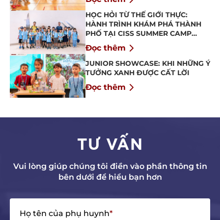
HỌC HỎI TỪ THẾ GIỚI THỰC:
HÀNH TRÌNH KHÁM PHÁ THÀNH
PHỐ TẠI CISS SUMMER CAMP
2026
Đọc thêm
JUNIOR SHOWCASE: KHI NHỮNG Ý
TƯỞNG XANH ĐƯỢC CẤT LỜI
Đọc thêm
TƯ VẤN
Vui lòng giúp chúng tôi điền vào phần thông tin
bên dưới để hiểu bạn hơn
Họ tên của phụ huynh