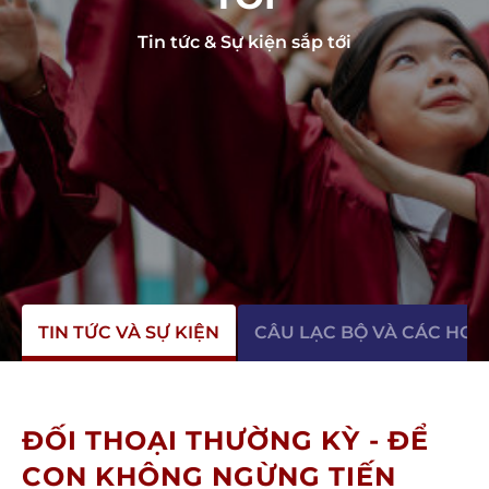
Tin tức & Sự kiện sắp tới
TIN TỨC VÀ SỰ KIỆN
CÂU LẠC BỘ VÀ CÁC HO
ĐỐI THOẠI THƯỜNG KỲ - ĐỂ
CON KHÔNG NGỪNG TIẾN