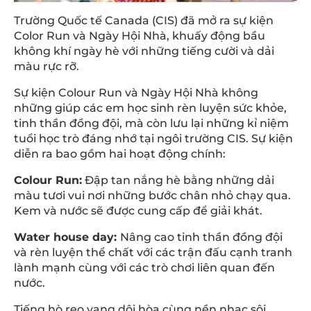
Trường Quốc tế Canada (CIS) đã mở ra sự kiện
Color Run và Ngày Hội Nhà, khuấy động bầu
không khí ngày hè với những tiếng cười và dải
màu rực rỡ.
Sự kiện Colour Run và Ngày Hội Nhà không
những giúp các em học sinh rèn luyện sức khỏe,
tinh thần đồng đội, mà còn lưu lại những kỉ niệm
tuổi học trò đáng nhớ tại ngôi trường CIS. Sự kiện
diễn ra bao gồm hai hoạt động chính:
Colour Run:
Đập tan nắng hè bằng những dải
màu tươi vui nơi những bước chân nhỏ chạy qua.
Kem và nước sẽ được cung cấp để giải khát.
Water house day:
Nâng cao tinh thần đồng đội
và rèn luyện thể chất với các trận đấu cạnh tranh
lành mạnh cùng với các trò chơi liên quan đến
nước.
Tiếng hò reo vang dội hòa cùng nền nhạc sôi