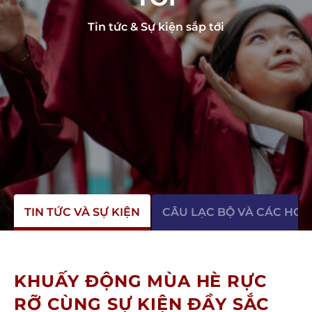
Tin tức & Sự kiện sắp tới
TIN TỨC VÀ SỰ KIỆN
CÂU LẠC BỘ VÀ CÁC HO
KHUẤY ĐỘNG MÙA HÈ RỰC
RỠ CÙNG SỰ KIỆN ĐẦY SẮC