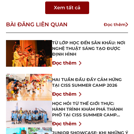
Xem tất cả
BÀI ĐĂNG LIÊN QUAN
Đọc thêm
TỪ LỚP HỌC ĐẾN SÂN KHẤU: NƠI
NGHỆ THUẬT SÁNG TẠO ĐƯỢC
ĐỊNH HÌNH
Đọc thêm
HAI TUẦN ĐẦU ĐẦY CẢM HỨNG
TẠI CISS SUMMER CAMP 2026
Đọc thêm
HỌC HỎI TỪ THẾ GIỚI THỰC:
HÀNH TRÌNH KHÁM PHÁ THÀNH
PHỐ TẠI CISS SUMMER CAMP
2026
Đọc thêm
JUNIOR SHOWCASE: KHI NHỮNG Ý