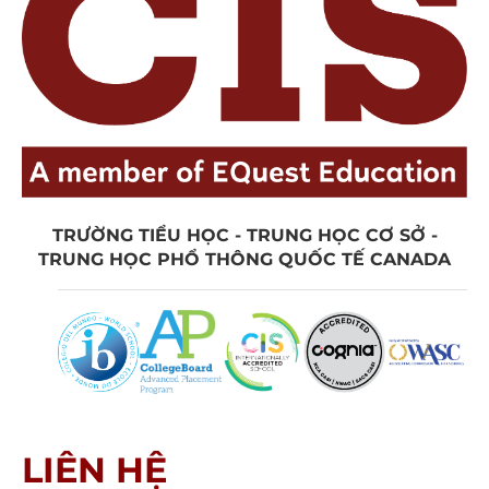
TRƯỜNG TIỂU HỌC - TRUNG HỌC CƠ SỞ -
TRUNG HỌC PHỔ THÔNG QUỐC TẾ CANADA
LIÊN HỆ