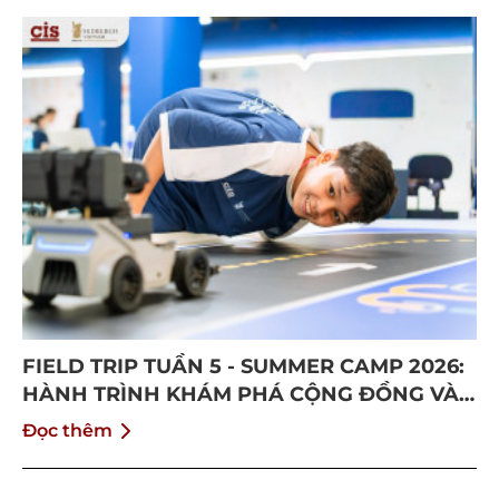
FIELD TRIP TUẦN 5 - SUMMER CAMP 2026:
HÀNH TRÌNH KHÁM PHÁ CỘNG ĐỒNG VÀ
BỨT PHÁ BẢN THÂN
Đọc thêm