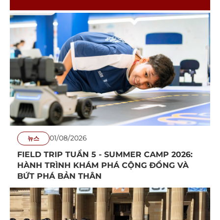
SUMMER AT CISS
01/08/2026
뉴스
FIELD TRIP TUẦN 5 - SUMMER CAMP 2026:
HÀNH TRÌNH KHÁM PHÁ CỘNG ĐỒNG VÀ
BỨT PHÁ BẢN THÂN