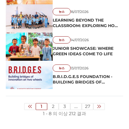
16/07/2026
뉴스
LEARNING BEYOND THE
CLASSROOM: EXPLORING HO
CHI MINH CITY AT CISS SUMMER
CAMP 2026
14/07/2026
뉴스
JUNIOR SHOWCASE: WHERE
GREEN IDEAS COME TO LIFE
13/07/2026
뉴스
B.R.I.D.G.E.S FOUNDATION -
BUILDING BRIDGES OF
INNOVATION ON TWO WHEELS
1
2
3
...
27
1 - 8 의 이상 212 결과