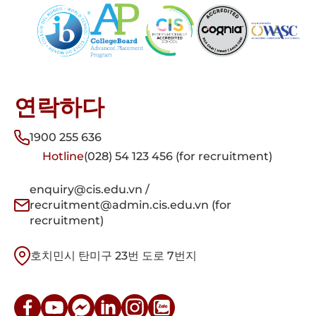
연락하다
1900 255 636
Hotline
(028) 54 123 456 (for recruitment)
enquiry@cis.edu.vn /
recruitment@admin.cis.edu.vn (for
recruitment)
호치민시 탄미구 23번 도로 7번지