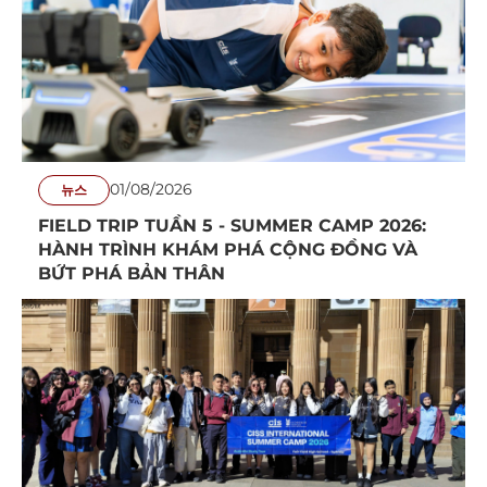
01/08/2026
뉴스
FIELD TRIP TUẦN 5 - SUMMER CAMP 2026:
HÀNH TRÌNH KHÁM PHÁ CỘNG ĐỒNG VÀ
BỨT PHÁ BẢN THÂN