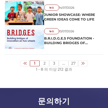
CHI MINH CITY AT CISS SUMMER
CAMP 2026
14/07/2026
뉴스
JUNIOR SHOWCASE: WHERE
GREEN IDEAS COME TO LIFE
13/07/2026
뉴스
B.R.I.D.G.E.S FOUNDATION -
BUILDING BRIDGES OF
INNOVATION ON TWO WHEELS
1
2
3
...
27
1 - 8 의 이상 212 결과
문의하기