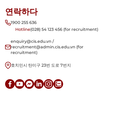
연락하다
1900 255 636
Hotline
(028) 54 123 456 (for recruitment)
enquiry@cis.edu.vn /
recruitment@admin.cis.edu.vn (for
recruitment)
호치민시 탄미구 23번 도로 7번지