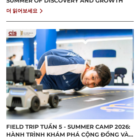
SUMMER OF DISCOVERY AND GROWTH
더 읽어보세요
FIELD TRIP TUẦN 5 - SUMMER CAMP 2026:
HÀNH TRÌNH KHÁM PHÁ CỘNG ĐỒNG VÀ