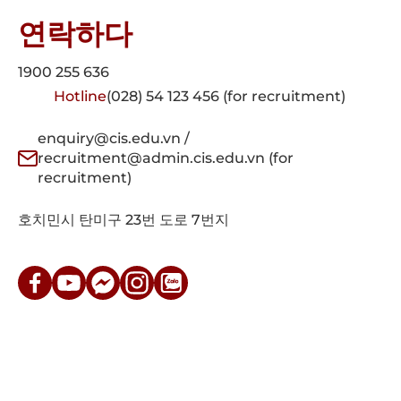
연락하다
1900 255 636
Hotline
(028) 54 123 456 (for recruitment)
enquiry@cis.edu.vn /
recruitment@admin.cis.edu.vn (for
recruitment)
호치민시 탄미구 23번 도로 7번지