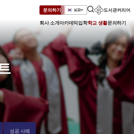
도서관
커리어
문의하기
KR
회사 소개
아카데믹
입학
학교 생활
문의하기
트
성공 사례