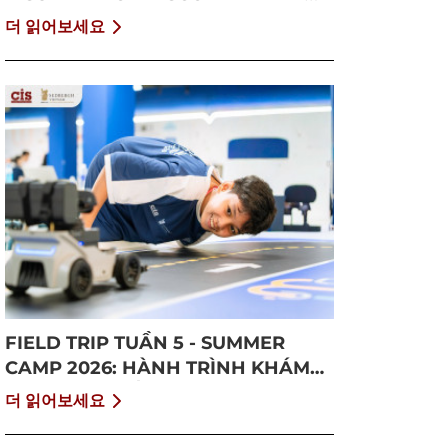
GROWTH
더 읽어보세요
FIELD TRIP TUẦN 5 - SUMMER
CAMP 2026: HÀNH TRÌNH KHÁM
PHÁ CỘNG ĐỒNG VÀ BỨT PHÁ
더 읽어보세요
BẢN THÂN