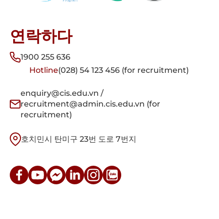
연락하다
1900 255 636
Hotline
(028) 54 123 456 (for recruitment)
enquiry@cis.edu.vn /
recruitment@admin.cis.edu.vn (for
recruitment)
호치민시 탄미구 23번 도로 7번지