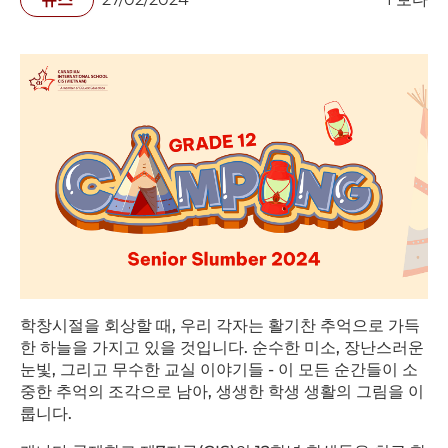
학창시절을
회상할
때
,
우리
각자는
활기찬
추억으로
가득
한
하늘을
가지고
있을
것입니다
.
순수한
미소
,
장난스러운
눈빛
,
그리고
무수한
교실
이야기들
-
이
모든
순간들이
소
중한
추억의
조각으로
남아
,
생생한
학생
생활의
그림을
이
룹니다
.