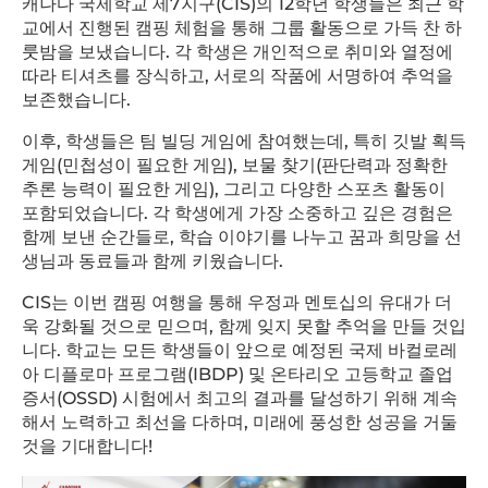
캐나다
국제학교
제
7
지구
(CIS)
의
12
학년
학생들은
최근
학
교에서
진행된
캠핑
체험을
통해
그룹
활동으로
가득
찬
하
룻밤을
보냈습니다
.
각
학생은
개인적으로
취미와
열정에
따라
티셔츠를
장식하고
,
서로의
작품에
서명하여
추억을
보존했습니다
.
이후
,
학생들은
팀
빌딩
게임에
참여했는데
,
특히
깃발
획득
게임
(
민첩성이
필요한
게임
),
보물
찾기
(
판단력과
정확한
추론
능력이
필요한
게임
),
그리고
다양한
스포츠
활동이
포함되었습니다
.
각
학생에게
가장
소중하고
깊은
경험은
함께
보낸
순간들로
,
학습
이야기를
나누고
꿈과
희망을
선
생님과
동료들과
함께
키웠습니다
.
CIS
는
이번
캠핑
여행을
통해
우정과
멘토십의
유대가
더
욱
강화될
것으로
믿으며
,
함께
잊지
못할
추억을
만들
것입
니다
.
학교는
모든
학생들이
앞으로
예정된
국제
바컬로레
아
디플로마
프로그램
(IBDP)
및
온타리오
고등학교
졸업
증서
(OSSD)
시험에서
최고의
결과를
달성하기
위해
계속
해서
노력하고
최선을
다하며
,
미래에
풍성한
성공을
거둘
것을
기대합니다
!